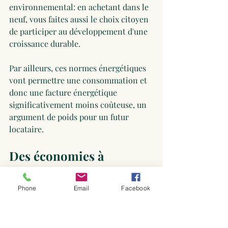
environnemental: en achetant dans le 
neuf, vous faites aussi le choix citoyen  
de participer au développement d'une 
croissance durable.
Par ailleurs, ces normes énergétiques 
vont permettre une consommation et 
donc une facture énergétique 
significativement moins coûteuse, un 
argument de poids pour un futur 
locataire. 
Des économies à 
plusieurs niveaux
- Des frais de notaire réduits à 2.5% 
Phone
Email
Facebook
environ contre 8 à 9% dans l'ancien
- La possibilité d'une exonération 
partielle ou totale de la taxe foncière 